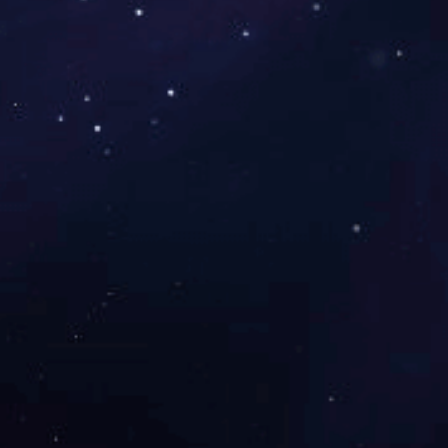
开云网页版-开云（中国）官方
关于我们
|