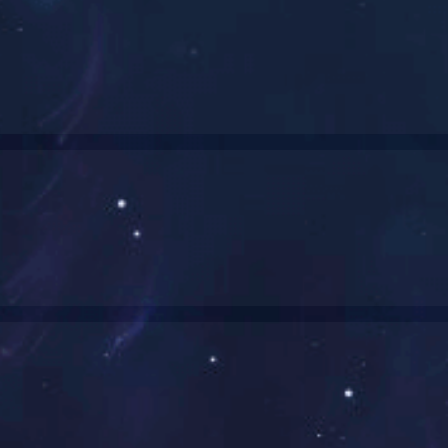
砂尘试验箱
本设备为人工模拟砂尘环境，来评价试验设
运行。本产品满足GB2423.37-89la外壳防尘2
MIL-STD-810F等相应的砂尘试验方法。
更新日期：
2023-06-25
访问次数：
5488
查看详情
在线留言