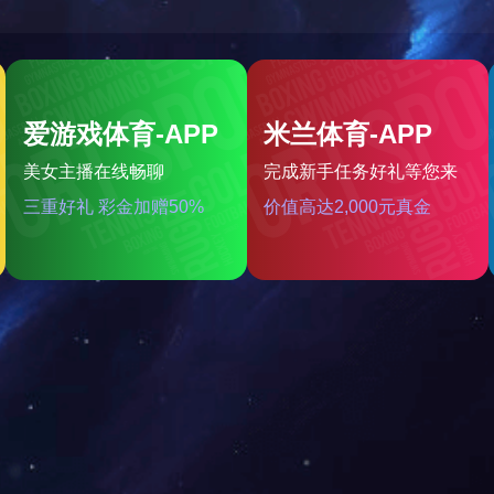
包括寒冷和酷热。通过将产品放置在不同温度区域中，并在不同温度之间
相反的过程中遭受热冲击。可以模拟这种过程，通过快速变换温度，观察
能，如振动、应力和形变等。通过模拟不同温度下的冲击和振动条件，可
用，而这些地区的温度条件可能存在差异。可以模拟不同地区的温度环境
反复进行温度循环和冲击测试，可以模拟产品在长期使用中可能遇到的各
以帮助制造商和研发人员评估产品在温度条件下的表现和可靠性。这种