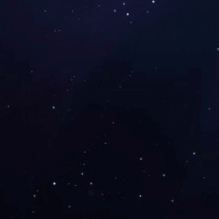
开云网页版-开云（中国）官方
关于我们
|
联系我们
开云网页版-开云（中国）官方
公司地址：上海市嘉定区浏翔公路5555号 技术支持：
联系人：上器
QQ：1638400
邮箱：cannozheng@shanghai-test.com