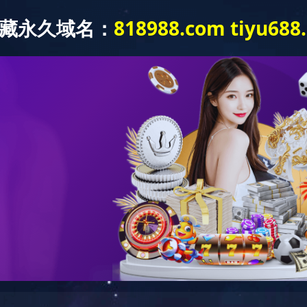
心
开云网页版
技术文章