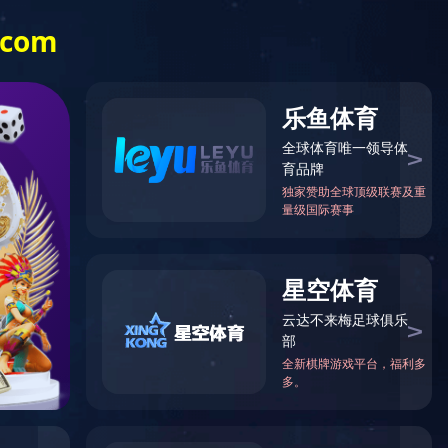
返回开云网页版
在线留言
联系我们
咨询热线
15021530323
在线留言
联系我们