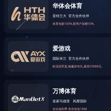
当前位置：
开云网页版
>
技术文章
>
快速温变试验箱应用在什
快速温变试验箱广泛的应用于航天工业、自动化设备、机械电子
料在高温、低温快速变化的环境中发生的物理或化学性质变化导
快速温变试验箱的用途广泛，且功能与冷热冲击试验机类似，与
速降至低温，或者从低温快速升至高温；而冷热冲击试验机的温
行快速温变试验时，是选择快速温变试验箱还是冷热冲击试验机