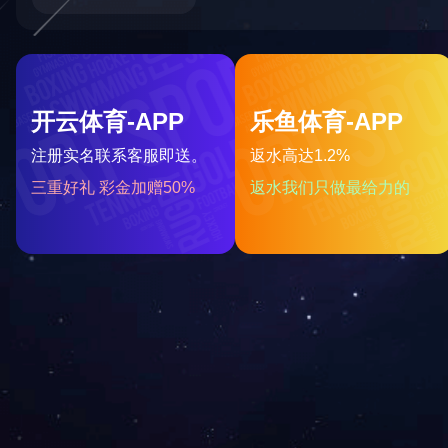
化效率要求高，那么采用冷热冲击试验机就好了。
温度快速变化试验箱制冷系统及压缩机：为了保证试验箱降温速
个低温制冷循环，其连接容器为蒸发冷凝器，蒸发冷凝器是也到
的处理方式既能保证在制冷机组正常运行的情况下又能对制冷系
上一篇：
高低温冲击试验箱在电子产品测试中的应用
下一篇：
高低温湿热试验箱可能出现的故障及解决方法
开云网页版-开云（中国）官方
关于我们
|
联系我们