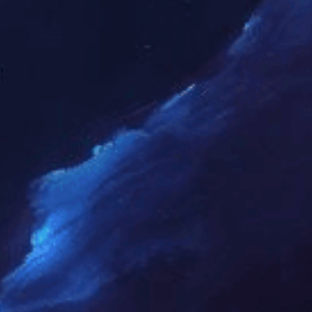
时刻的温度度情况，可用USB2.0导出，在PC机上打印记录曲线和生成数据报表
温平衡时不需要另外启动加热来平衡控温。能量调节技术即PID控制调节制冷剂
控制试验室的温度。
降低客户的运营成本和延长压缩机的寿命，可在产品寿命周期内可为用户节约一笔不
在线咨询
快速换热。