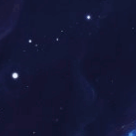
触摸，点击
彩色LCD点阵式触摸屏中文显示
辨率:温度（0.1℃）；湿度（0.1%RH）；时间（1min）
完整显示设定程序曲线。
存时间:充满电后,数据可保存5年。
99（zui大499个程序）。
个程序1～64段；可按组连接运行。
用户正确设置温湿度、时间参数。
面，用于调试设备和维护设备具有程序运行保持功能。
行等待功能。
段功能。
止功能。
功能。
定值，程序。
面锁定功能。记录功能：可记录100天内的曲线及实验数据，可以详细查询100天内每一
纸记录仪的功能）具有开机故障自检功能。
系统：控制系统通过计算机以太网通讯接口，可实现数据传输及监控功能。
日后软件免费升级
此类实验室均采用业界的温度平衡技术（制冷不加热），通过能量调节技术在降温及低
调节控制单位时间内进入蒸发器制冷剂的质量，来达到精确控制制冷功率，从而精确
平衡控温方式"即边加热边制冷的方法，能耗非常大。而运用此技术可在zui大限度上
支
：采用波纹翅片制冷蒸发器，位于试验箱一端的风道夹层内，由鼓风电机强制通风，