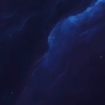
的均匀度指标，试验箱设有内部循环送风系统及风道。工作室一端的风道夹层内，分
，将工作室中空气从下部吸入风道内，经加热/制冷后从均匀地吹出，在工作室中与
品咨询
产品：
您的单位：
您的姓名：
联系电话：