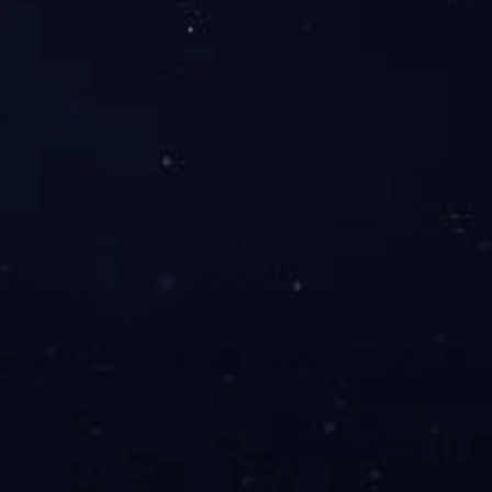
在线留言
联系我们
|
扫一扫
更多精彩
客服二维码
企业二维码