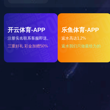
详
产品分类
低温库
系
步入室试验室
本系列环境
能和可靠的
冷机自动运
制。整体在
使室内温度
低温库
控