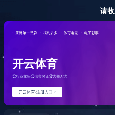
开云网页版
欢迎来到
开云网页版-开云（中国）官方 网站
！
开云网页版-开云
关于我们
产品中
（中国）官方