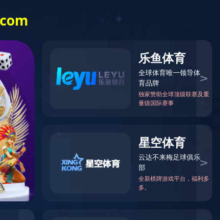
返回开云网页版
在线留言
联系我们
咨询热线
15021530323
在线留言
联系我们