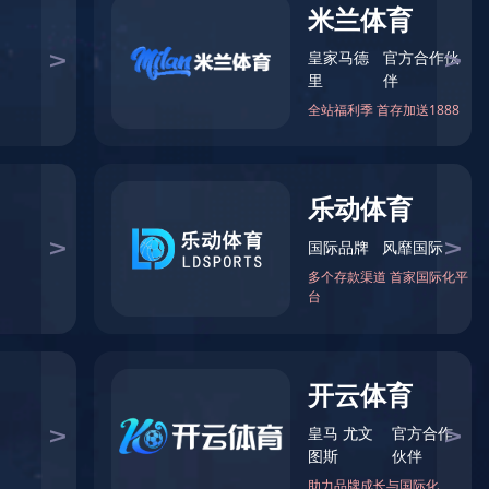
批量检验、检测电子电工元器件、零配件或大型部件等提供一个模
可重复）提供*条件。该产品具有简单的操作性能和可靠的设备性
器，采用*的中文液晶显示画面触摸屏，可进行各种复杂的程序设
、迅速。
厂商性质：
生产厂家