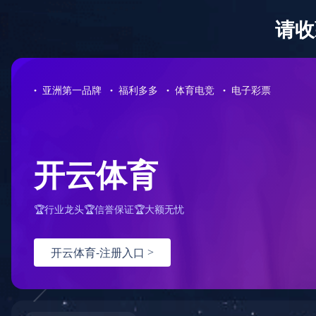
开云网页版
欢迎来到
开云网页版-开云（中国）官方 网站
！
开云网页版-开云
关于我们
产品中
（中国）官方