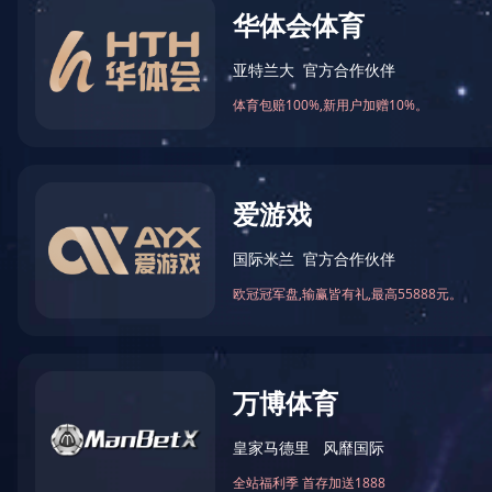
当前位置：
开云网页版
>
产品中心
>
步入室试验室
>
产品分类
步入室试验室
开云网页版相关的文章