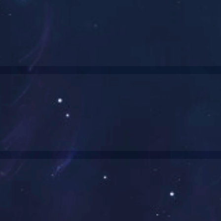
SWTH大型恒温恒湿试验室
本系列环境实验室可为用户批量检验、检测
数据的准确性和*性(可重复)提供*条件。
温湿度控制器，采用*的中文液晶显示画面
更新日期：
2024-01-10
访问次数：
4220
简单、迅速。
查看详情
在线留言