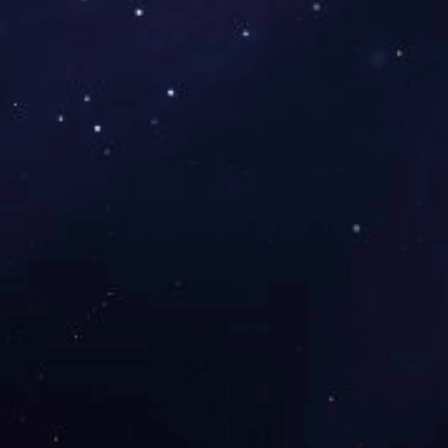
开云网页版-开云（中国）官方
关于我们
|