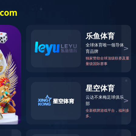
返回开云网页版
在线留言
联系我们
咨询热线
15021530323
在线留言
联系我们