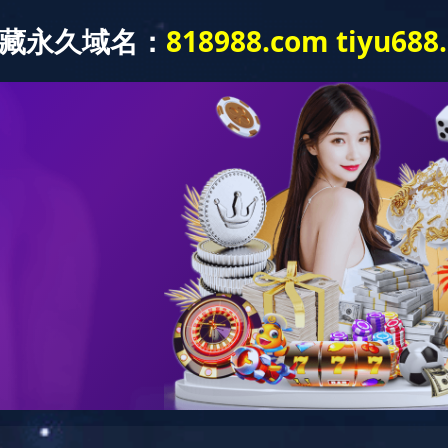
心
开云网页版
技术文章