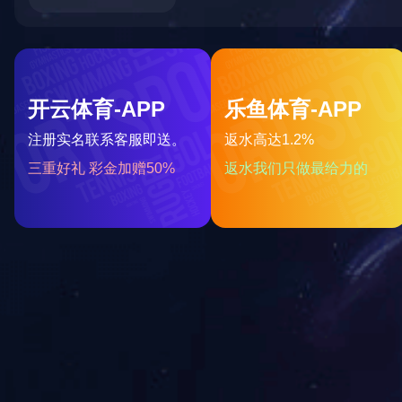
高低温湿热试验室的操作规程与注意事项
高低温湿热试验室包含哪些关键组件？
哪些因素能决定高低温湿热试验室的价格？
赶快重新认识一下：气候试验室！
高低温湿热试验箱在哪些行业中有广泛应用？
恒温恒湿试验箱如何选型