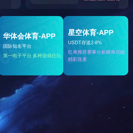
电子电工元器件、零配件或大型部件等提供一个模拟环境，为测试
该产品具有简单的操作性能和可靠的设备性能，便捷操作的计测装置，
触摸屏，可进行各种复杂的程序设定，程序设定采用对话方式，操作
电子电工元器件、零配件或大型部件等提供一个模拟环境，为测试
该产品具有简单的操作性能和可靠的设备性能，便捷操作的计测装置，
触摸屏，可进行各种复杂的程序设定，程序设定采用对话方式，操作