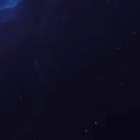
在线咨询
电子电工元器件、零配件或大型部件等提供一个模拟环境，为测试
电话
该产品具有简单的操作性能和可靠的设备性能，先进便捷操作的计
晶显示画面触摸屏，可进行各种复杂的程序设定，程序设定采用对
微信扫一扫
检测电子电工元器件、零配件或大型部件等提供一个模拟环境，为
件。该产品具有简单的操作性能和可靠的设备性能，*便捷操作的计
显示画面触摸屏，可进行各种复杂的程序设定，程序设定采用对话方