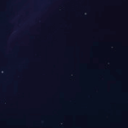
步入式环境试验室
本系列环境实验室可为用户批量检验、检测
数据的准确性和*性（可重复）提供*条件。
置，温湿度控制器，采用*的中文液晶显示
更新日期：
2023-06-25
访问次数：
4128
操作简单、迅速。
查看详情
在线留言
共 61 条记录，当前 2 / 11 页
开云网页版
上一页
产品中心
新闻动态
技术文章
|
|
|
|